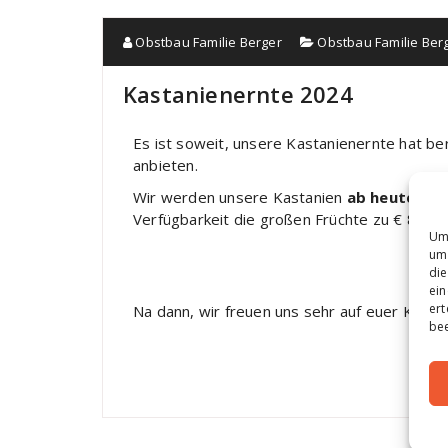
Obstbau Familie Berger
Obstbau Familie Ber
Kastanienernte 2024
Es ist soweit, unsere Kastanienernte hat b
anbieten.
Wir werden unsere Kastanien
ab heute
aus
Verfügbarkeit die großen Früchte zu € 8,00 p
Um 
um 
die
ein
ert
Na dann, wir freuen uns sehr auf euer Komm
bee