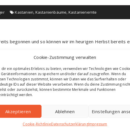
ger
Kastanien
,
Kastanienbäume
,
Kastanienernte
ereits begonnen und so können wir im heurigen Herbst bereits
schließlich
bei unserem „Obst-von-daheim“ – Stand in Hart-Puch
Cookie-Zustimmung verwalten
ro Kilo und die kleinen Früchte zu € 5,00 pro Kilo erwerben.
dir ein optimales Erlebnis zu bieten, verwenden wir Technologien wie Cooki
Geräteinformationen zu speichern und/oder darauf zuzugreifen. Wenn du
sen Technologien zustimmst, können wir Daten wie das Surfverhalten oder
deutige IDs auf dieser Website verarbeiten. Wenn du deine Zustimmung nich
eilst oder zurückziehst, können bestimmte Merkmale und Funktionen
en!
inträchtigt werden.
Akzeptieren
Ablehnen
Einstellungen an
Cookie-Richtlinie
Datenschutzerklärung
Impressum